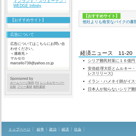
ィンランド・スウェーデン -
WEDGE Infinity
【おすすめサイト】
【おすすめサイト】
他社よりも格安なバイクの書
広告について
広告についてはこちらにお問い合
わせください。
経済ニュース 11-20
＜連絡先＞
マルセロ
シリア難民対策に１６億円＝
marcello739@yahoo.co.jp
安倍総理大臣とムルキー・ヨルダン首相
レスリリース)
Sponsored by
イラン・ハメネイ師がイスラエル
ホームページ制作
FX
レンタルサーバー
比較
フリー素材
無料素材
日本人が知らないシリア難民
トップページ
紛争
政治
経済
社会