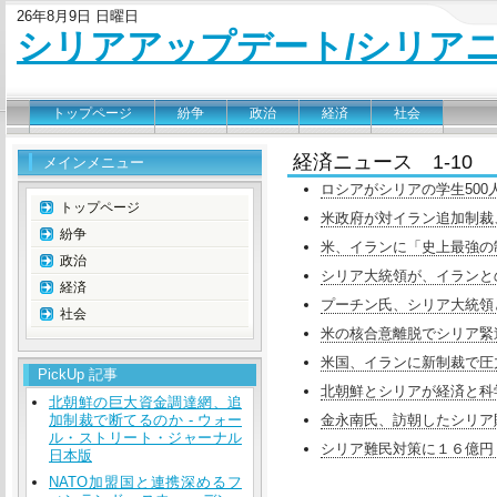
26年8月9日 日曜日
シリアアップデート/シリア
トップページ
紛争
政治
経済
社会
経済ニュース 1-10
メインメニュー
ロシアがシリアの学生500人
トップページ
米政府が対イラン追加制裁、
紛争
米、イランに「史上最強の制
政治
シリア大統領が、イランとの経済
経済
プーチン氏、シリア大統領と
社会
米の核合意離脱でシリア緊迫 - 
米国、イランに新制裁で圧力
PickUp 記事
北朝鮮とシリアが経済と科学
北朝鮮の巨大資金調達網、追
加制裁で断てるのか - ウォー
金永南氏、訪朝したシリア財
ル・ストリート・ジャーナル
シリア難民対策に１６億円 
日本版
NATO加盟国と連携深めるフ