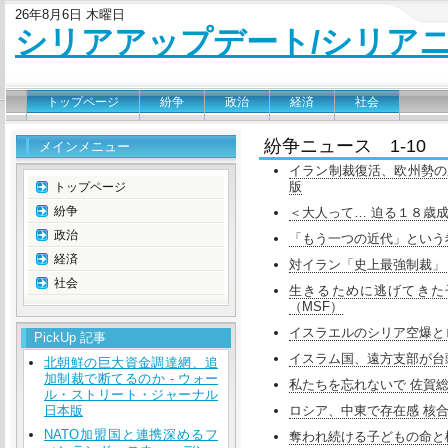
26年8月6日 木曜日
シリアアップデート/シリア
トップページ
紛争
政治
経済
社会
紛争ニュース 1-10
メインメニュー
イラン制裁復活、欧州勢の尻
版
トップページ
紛争
＜大人って… 迫る１８歳成
政治
「もう一つの近代」という
経済
対イラン「史上最強制裁」 
社会
生きるために逃げてきた
（MSF）
イスラエルのシリア空爆とロシアの
PickUp 記事
イスラム国、遠方支部が台頭
北朝鮮の巨大資金調達網、追
加制裁で断てるのか - ウォー
私たちを忘れないで 佐賀総局
ル・ストリート・ジャーナル
日本版
ロシア、中東で存在感 核合
NATO加盟国と連携深めるフ
奪われ続ける子どもの命と権