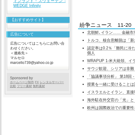
ィンランド・スウェーデン -
WEDGE Infinity
【おすすめサイト】
紛争ニュース 11-20
北朝鮮､イラン…… 金融市場は
広告について
トルコ、核合意離脱は「新た
広告についてはこちらにお問い合
認定率は0.2％「難民に冷た
わせください。
個人
＜連絡先＞
マルセロ
WRAPUP 1-米大統領、
marcello739@yahoo.co.jp
サウジ歓迎、シリアは非難 
「協議事項分析」 第18回 - 
Sponsored by
ホームページ制作
FX
レンタルサーバー
授業を一緒に受けることは許
比較
フリー素材
無料素材
イスラエルとイラン、直接
海外駐在外交官の「光」と「影」 
欧州は国際政治での重要性を失