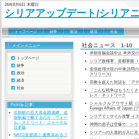
26年8月6日 木曜日
シリアアップデート/シリア
トップページ
紛争
政治
経済
社会
社会ニュース 1-10
メインメニュー
米朝首脳会談中止 米外交の
トップページ
シリア政権軍、首都掌握 Ｉ
紛争
安倍総理大臣の中東訪問の際の安倍昭恵
政治
スリリース)
経済
宗教を超えた対話を 「アディ
社会
「こんな戦争はもうたくさん
レス・ネットワーク
シャルクルアウサト紙（汎ア
PickUp 記事
Foreign Affairs of Jap
北朝鮮の巨大資金調達網、追
シリアでミサイル攻撃 イス
加制裁で断てるのか - ウォー
ル・ストリート・ジャーナル
仲間の息子は空爆で…シリア
日本版
シリアへの人道的介入に見える国
NATO加盟国と連携深めるフ