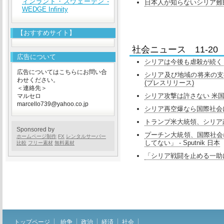
ィンランド・スウェーデン -
日本人が知らないシリア難民
WEDGE Infinity
【おすすめサイト】
社会ニュース 11-20
広告について
シリアは今後も虐殺が続く カ
広告についてはこちらにお問い合
シリア及び地域の将来の支援に関する第
わせください。
(プレスリリース)
＜連絡先＞
シリア攻撃は許さない 米国の社
マルセロ
marcello739@yahoo.co.jp
シリア再空爆なら国際社会に「
トランプ米大統領、シリア政
Sponsored by
プーチン大統領、国際社会
ホームページ制作
FX
レンタルサーバー
してない」 - Sputnik 日本
比較
フリー素材
無料素材
「シリア戦闘を止める一助に
トップページ
紛争
政治
経済
社会