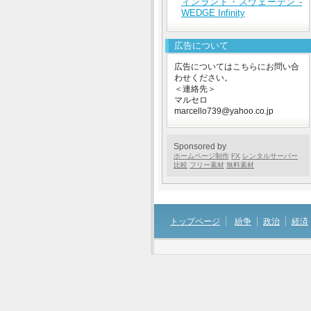
ィンランド・スウェーデン -
WEDGE Infinity
広告について
広告についてはこちらにお問い合
わせください。
＜連絡先＞
マルセロ
marcello739@yahoo.co.jp
Sponsored by
ホームページ制作
FX
レンタルサーバー
比較
フリー素材
無料素材
トップページ
紛争
政治
経済