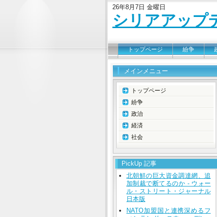
26年8月7日 金曜日
シリアアップ
トップページ
紛争
メインメニュー
トップページ
紛争
政治
経済
社会
PickUp 記事
北朝鮮の巨大資金調達網、追
加制裁で断てるのか - ウォー
ル・ストリート・ジャーナル
日本版
NATO加盟国と連携深めるフ