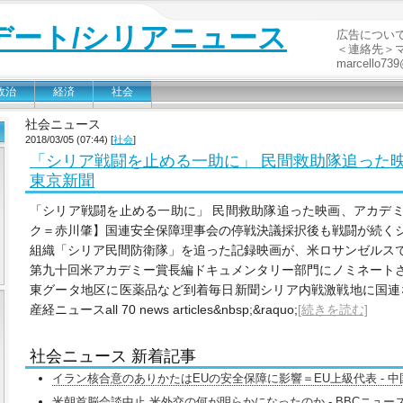
デート/シリアニュース
広告につい
＜連絡先＞
marcello739
政治
経済
社会
社会ニュース
2018/03/05 (07:44) [
社会
]
「シリア戦闘を止める一助に」 民間救助隊追った映
東京新聞
「シリア戦闘を止める一助に」 民間救助隊追った映画、アカデ
ク＝赤川肇】国連安全保障理事会の停戦決議採択後も戦闘が続く
組織「シリア民間防衛隊」を追った記録映画が、米ロサンゼルス
第九十回米アカデミー賞長編ドキュメンタリー部門にノミネートされて
東グータ地区に医薬品など到着毎日新聞シリア内戦激戦地に国連
産経ニュースall 70 news articles&nbsp;&raquo;
[続きを読む]
社会ニュース 新着記事
イラン核合意のありかたはEUの安全保障に影響＝EU上級代表 - 
米朝首脳会談中止 米外交の何が明らかになったのか - BBCニュー