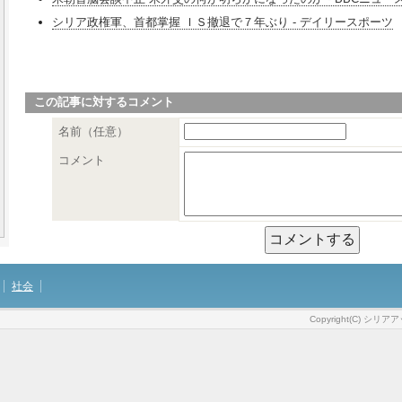
シリア政権軍、首都掌握 ＩＳ撤退で７年ぶり - デイリースポーツ
この記事に対するコメント
名前（任意）
コメント
社会
Copyright(C) シリア