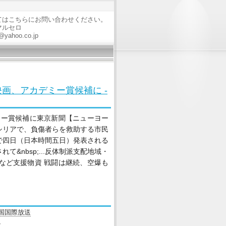
てはこちらにお問い合わせください。
マルセロ
@yahoo.co.jp
画、アカデミー賞候補に -
ミー賞候補に東京新聞【ニューヨー
シリアで、負傷者らを救助する市民
で四日（日本時間五日）発表される
&nbsp;...反体制派支配地域・
など支援物資 戦闘は継続、空爆も
中国国際放送
ス