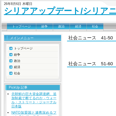
26年8月6日 木曜日
シリアアップデート/シリア
トップページ
紛争
政治
経済
社会
社会ニュース 41-50
メインメニュー
トップページ
紛争
政治
社会ニュース 51-60
経済
社会
PickUp 記事
北朝鮮の巨大資金調達網、追
加制裁で断てるのか - ウォー
ル・ストリート・ジャーナル
日本版
NATO加盟国と連携深めるフ