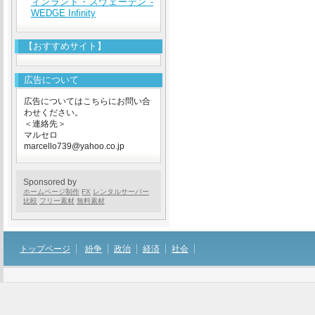
ィンランド・スウェーデン -
WEDGE Infinity
【おすすめサイト】
広告について
広告についてはこちらにお問い合
わせください。
＜連絡先＞
マルセロ
marcello739@yahoo.co.jp
Sponsored by
ホームページ制作
FX
レンタルサーバー
比較
フリー素材
無料素材
トップページ
紛争
政治
経済
社会