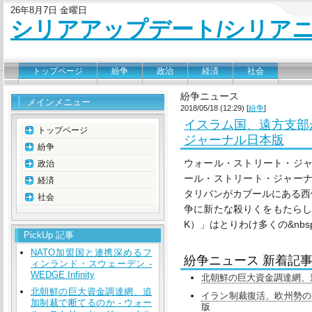
26年8月7日 金曜日
シリアアップデート/シリア
トップページ
紛争
政治
経済
社会
紛争ニュース
メインメニュー
2018/05/18 (12:29) [
紛争
]
イスラム国、遠方支部が
トップページ
ジャーナル日本版
紛争
ウォール・ストリート・ジャ
政治
ール・ストリート・ジャーナ
経済
タリバンがカブールにある西
社会
争に新たな殺りくをもたらした
K）」はとりわけ多くの&nbsp;
PickUp 記事
NATO加盟国と連携深めるフ
紛争ニュース 新着記
ィンランド・スウェーデン -
WEDGE Infinity
北朝鮮の巨大資金調達網、
北朝鮮の巨大資金調達網、追
イラン制裁復活、欧州勢の尻
加制裁で断てるのか - ウォー
版