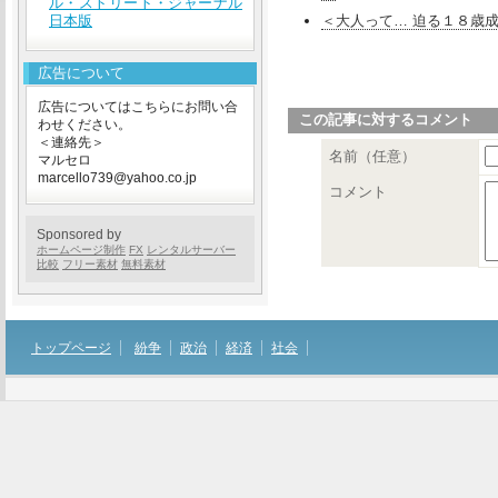
ル・ストリート・ジャーナル
日本版
＜大人って… 迫る１８歳成
広告について
広告についてはこちらにお問い合
この記事に対するコメント
わせください。
＜連絡先＞
名前（任意）
マルセロ
marcello739@yahoo.co.jp
コメント
Sponsored by
ホームページ制作
FX
レンタルサーバー
比較
フリー素材
無料素材
トップページ
紛争
政治
経済
社会