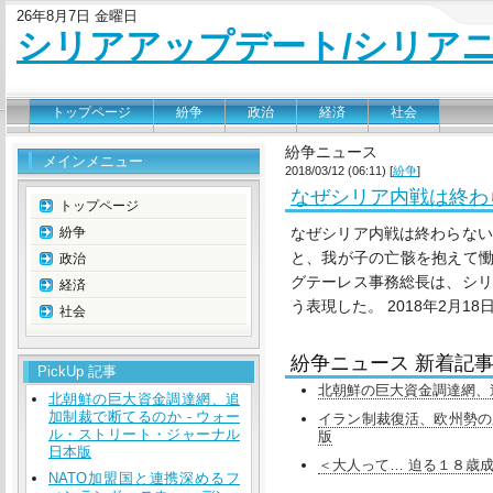
26年8月7日 金曜日
シリアアップデート/シリア
トップページ
紛争
政治
経済
社会
紛争ニュース
メインメニュー
2018/03/12 (06:11) [
紛争
]
なぜシリア内戦は終わら
トップページ
紛争
なぜシリア内戦は終わらない
と、我が子の亡骸を抱えて慟
政治
グテーレス事務総長は、シリ
経済
う表現した。 2018年2月18
社会
紛争ニュース 新着記
PickUp 記事
北朝鮮の巨大資金調達網、
北朝鮮の巨大資金調達網、追
加制裁で断てるのか - ウォー
イラン制裁復活、欧州勢の尻
ル・ストリート・ジャーナル
版
日本版
＜大人って… 迫る１８歳成
NATO加盟国と連携深めるフ