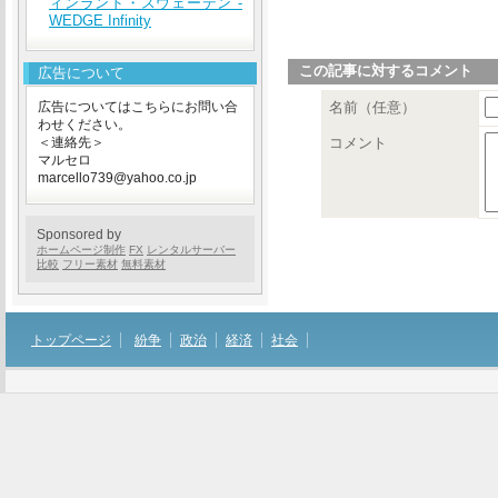
ィンランド・スウェーデン -
WEDGE Infinity
この記事に対するコメント
広告について
広告についてはこちらにお問い合
名前（任意）
わせください。
＜連絡先＞
コメント
マルセロ
marcello739@yahoo.co.jp
Sponsored by
ホームページ制作
FX
レンタルサーバー
比較
フリー素材
無料素材
トップページ
紛争
政治
経済
社会