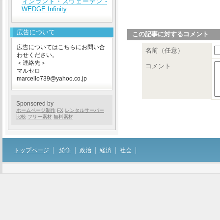
ィンランド・スウェーデン -
WEDGE Infinity
広告について
この記事に対するコメント
広告についてはこちらにお問い合
名前（任意）
わせください。
＜連絡先＞
コメント
マルセロ
marcello739@yahoo.co.jp
Sponsored by
ホームページ制作
FX
レンタルサーバー
比較
フリー素材
無料素材
トップページ
紛争
政治
経済
社会