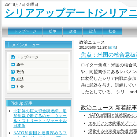
26年8月7日 金曜日
シリアアップデート/シリア
トップページ
紛争
政治
経済
社会
政治ニュース
メインメニュー
2018/05/08 (11:29) [
政治
]
焦点：米国の核合意破
トップページ
紛争
ロイター焦点：米国の核合意
や、同盟関係にあるレバノン
政治
に勃発したシリア内戦に参加
経済
兵に武器を与え、訓練してい
社会
したとしている。 シリ ...and mo
PickUp 記事
政治ニュース 新着記
北朝鮮の巨大資金調達網、追
NATO加盟国と連携深めるフィン
加制裁で断てるのか - ウォー
ル・ストリート・ジャーナル
エルドアン大統領がプーチン
日本版
深化する中東複合危機 武蔵
NATO加盟国と連携深めるフ